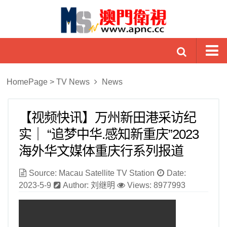
Home Page
HomePage
>
TV News
News
TV News
Global News
【视频快讯】万州新田港采访纪
实｜ “追梦中华.感知新重庆”2023
Macao News
海外华文媒体重庆行系列报道
Chinese News
China News
Source: Macau Satellite TV Station
Date:
2023-5-9
Author: 刘继明
Views: 8977993
Culture News
Buddhism News