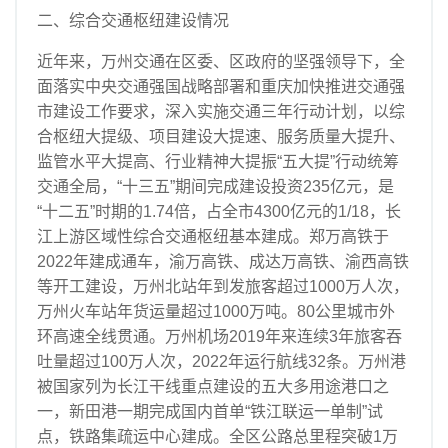
二、综合交通枢纽建设情况
近年来，万州交通在区委、区政府的坚强领导下，全
面落实中央交通强国战略部署和重庆加快推进交通强
市建设工作要求，深入实施交通三年行动计划，以综
合枢纽大提级、项目建设大提速、服务质量大提升、
监管水平大提高、行业精神大提振“五大提”行动统筹
交通全局，“十三五”期间完成建设投资235亿元，是
“十二五”时期的1.74倍，占全市4300亿元的1/18，长
江上游区域性综合交通枢纽基本建成。郑万高铁于
2022年建成通车，渝万高铁、成达万高铁、渝西高铁
等开工建设，万州北站年到发旅客超过1000万人次，
万州火车站年货运量超过1000万吨。80公里城市外
环高速全线贯通。万州机场2019年来连续3年旅客吞
吐量超过100万人次，2022年运行航线32条。万州港
被国家列为长江干线重点建设的五大多用途港口之
一，新田港一期完成国内首单“铁江联运一单制”试
点，铁路集疏运中心建成。全区公路总里程突破1万