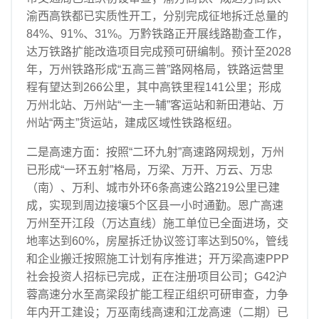
渝西高铁都已实质性开工，分别完成征地拆迁总量的
84%、91%、31%。万黔铁路正开展线路勘查工作，
达万铁路扩能改造项目完成预可研编制。预计至2028
年，万州铁路形成“五高三普”路网格局，铁路运营里
程有望达到266公里，其中高铁里程141公里；形成
万州北站、万州站“一主一辅”客运站和新田港站、万
州站“两主”货运站，建成区域性铁路枢纽。
二是高速方面：按照“二环九射”高速路网规划，万州
已形成“一环五射”格局，万梁、万开、万云、万忠
（南）、万利、城市外环6条高速公路219公里已建
成，实现到周边接壤5个区县一小时通勤。恩广高速
万州至开江段（万达直线）施工单位已全面进场，交
地率达到60%，房屋拆迁协议签订率达到50%，管线
和企业搬迁按照施工计划有序推进；开万梁高速PPP
社会投资人招标已完成，正在注册项目公司；G42沪
蓉高速分水至高梁段扩能工程正组织可研审查，力争
年内开工建设；万巫南线高速和江龙高速（二期）已