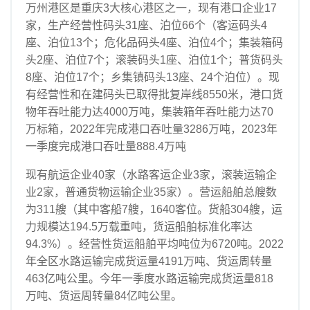
万州港区是重庆3大核心港区之一，现有港口企业17
家，生产经营性码头31座、泊位66个（客运码头4
座、泊位13个；危化品码头4座、泊位4个；集装箱码
头2座、泊位7个；滚装码头1座、泊位1个；普货码头
8座、泊位17个；乡集镇码头13座、24个泊位）。现
有经营性和在建码头已取得批复岸线8550米，港口货
物年吞吐能力达4000万吨，集装箱年吞吐能力达70
万标箱，2022年完成港口吞吐量3286万吨，2023年
一季度完成港口吞吐量888.4万吨
现有航运企业40家（水路客运企业3家，滚装运输企
业2家，普通货物运输企业35家）。营运船舶总艘数
为311艘（其中客船7艘，1640客位。货船304艘，运
力规模达194.5万载重吨，货运船舶标准化率达
94.3%）。经营性货运船舶平均吨位为6720吨。2022
年全区水路运输完成货运量4191万吨、货运周转量
463亿吨公里。今年一季度水路运输完成货运量818
万吨、货运周转量84亿吨公里。