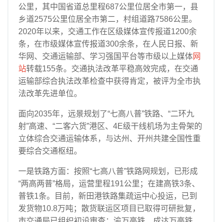
公里，其中国省道总里程687公里位居全市第一，县
乡道2575公里位居全市第二，村组道路7586公里。
2020年以来，交通工作在区级媒体宣传报道1200余
条，在市级媒体宣传报道300余条，在人民日报、新
华网、交通运输部、学习强国平台等市级以上媒体
网
站
转载155条。交通执法改革平稳高效完成，在交通
运输部综合执法改革检查中获得肯定，被评为全市执
法改革先进单位。
面向2035年，远景规划了“七高八普”铁路、“二环九
射”高速、“二客六货”港区、4E级干线机场为主骨架的
立体综合交通运输体系，与达州、开州共建全国性重
要综合交通枢纽。
一是铁路方面：按照“七高八普”铁路网规划，已形成
“两高两普”格局，运营里程191公里；在建高铁3条、
普铁1条。目前，新田港铁路集疏运中心投运，已到
发货物10.8万吨；散货联运区项目已取得可研批复，
市交通局已组织初设审查；渝万高铁、成达万高铁、