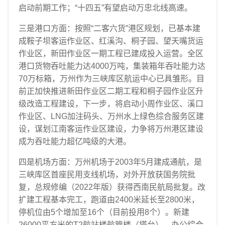
启动前期工作；“十四五”有望启动万忠北线高速。
三是港口方面：按照“二客六货”港区规划，已基本建
成鞍子坝客运作业区、红溪沟、桐子园、望天嘴货运
作业区，新田作业区一期工程已建成投入运营。全区
港口货物吞吐能力达4000万吨，集装箱年吞吐能力达
70万标箱，万州作为三峡库区航运中心已具雏形。目
前正加快推进新田作业区二期工程和桐子园作业区升
级改造工程建设，下一步，将启动小周作业区、溪口
作业区、LNG加注码头、万州水上绿色综合服务区建
设，谋划江南客运作业区建设，力争将万州港区建设
成为吞吐能力超亿吨级的大港。
四是机场方面：万州机场于2003年5月建成通航，是
三峡库区首座民用支线机场，对外开放获国务院批
复，总规修编（2022年版）获得西南民航局批复。改
扩建工程基本完工，跑道由2400米延长至2800米，
停机位由5个增加至16个（目前投用8个）。新建
26000平方米的T2航站楼航管楼（塔台）、办公综合