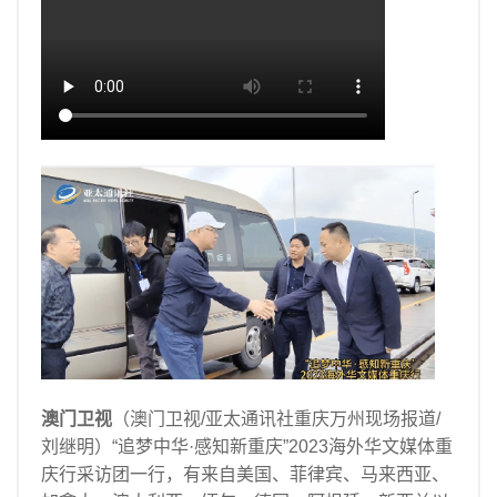
Help
澳门卫视
（澳门卫视/亚太通讯社重庆万州现场报道/
刘继明）“追梦中华·感知新重庆”2023海外华文媒体重
庆行采访团一行，有来自美国、菲律宾、马来西亚、